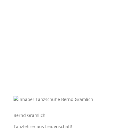
weitere Info
Lernen Sie Tango-Argentino
tanzen
Tango-Argentino
weitere Info
Bernd Gramlich
Tanzlehrer aus Leidenschaft!