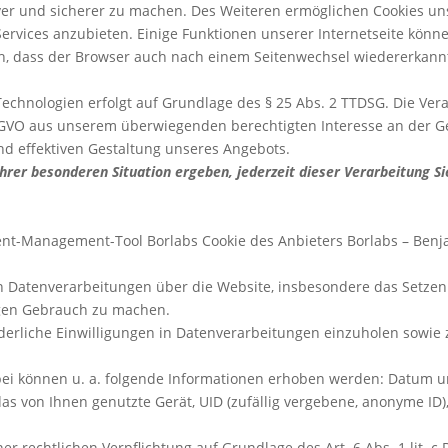
tiver und sicherer zu machen. Des Weiteren ermöglichen Cookies u
rvices anzubieten. Einige Funktionen unserer Internetseite könne
ich, dass der Browser auch nach einem Seitenwechsel wiedererkann
Technologien erfolgt auf Grundlage des § 25 Abs. 2 TTDSG. Die V
f DSGVO aus unserem überwiegenden berechtigten Interesse an der G
nd effektiven Gestaltung unseres Angebots.
Ihrer besonderen Situation ergeben, jederzeit dieser Verarbeitung 
t-Management-Tool Borlabs Cookie des Anbieters Borlabs – Benja
in Datenverarbeitungen über die Website, insbesondere das Setzen 
ungen Gebrauch zu machen.
derliche Einwilligungen in Datenverarbeitungen einzuholen sowie
ei können u. a. folgende Informationen erhoben werden: Datum un
 von Ihnen genutzte Gerät, UID (zufällig vergebene, anonyme ID)
er rechtlichen Verpflichtung auf Grundlage des Art. 6 Abs. 1 lit. c