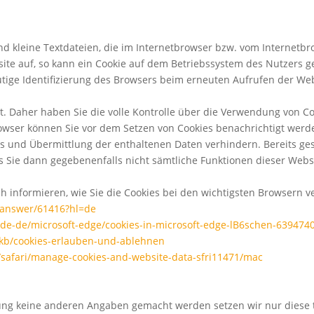
nd kleine Textdateien, die im Internetbrowser bzw. vom Internet
ite auf, so kann ein Cookie auf dem Betriebssystem des Nutzers g
eutige Identifizierung des Browsers beim erneuten Aufrufen der Web
. Daher haben Sie die volle Kontrolle über die Verwendung von C
rowser können Sie vor dem Setzen von Cookies benachrichtigt wer
s und Übermittlung der enthaltenen Daten verhindern. Bereits ges
ss Sie dann gegebenenfalls nicht sämtliche Funktionen dieser Webs
 informieren, wie Sie die Cookies bei den wichtigsten Browsern ve
s/answer/61416?hl=de
m/de-de/microsoft-edge/cookies-in-microsoft-edge-lB6schen-63947
e/kb/cookies-erlauben-und-ablehnen
/safari/manage-cookies-and-website-data-sfri11471/mac
ung keine anderen Angaben gemacht werden setzen wir nur diese